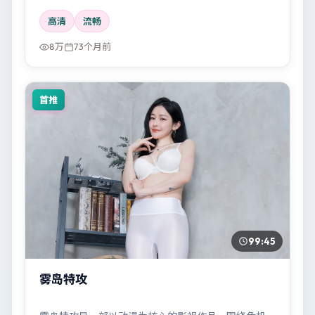
高清
流畅
8万
73个月前
首推
99:45
雾岛特攻