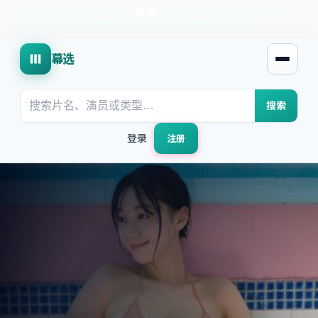
国产亚洲精品影视在线
·
「
幕选
」
高分与热播每日汇总
·
精选片
单 · 高清流畅 · 支持电影 / 剧集 / 动漫分类浏览与检索
幕选
打开菜
搜索
登录
注册