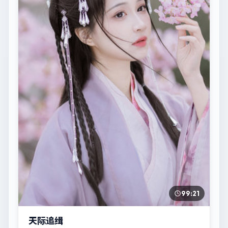
99:21
天际追缉