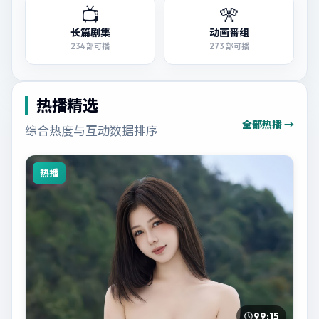
📺
🎌
长篇剧集
动画番组
234
部可播
273
部可播
热播精选
全部热播 →
综合热度与互动数据排序
热播
99:15