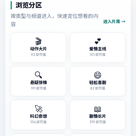
浏览分区
按类型与频道进入，快速定位想看的内
进入片库 →
容
🎬
💕
动作大片
爱情主线
92
部可播
101
部可播
🔍
😄
悬疑惊悚
轻松喜剧
191
部可播
82
部可播
🚀
📖
科幻奇想
剧情长片
104
部可播
319
部可播