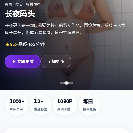
中国大陆
·
综艺
· 热播推荐
寒锋证词
寒锋证词是一部以悬疑为核心的影视作品，围绕危机、反转与人物
成长展开，整体节奏紧凑，值得推荐观看。
9.2
悬疑
130分钟
立即观看
了解更多
第
第
第
1
张，
2
第
张，
3
张，
5
风暴信号
张，
风暴追凶
长夜码头
逆光余震
第
4
张，
寒锋证词
1000+
12+
1080P
每日
片库条目
主题标签
高清画质
榜单更新